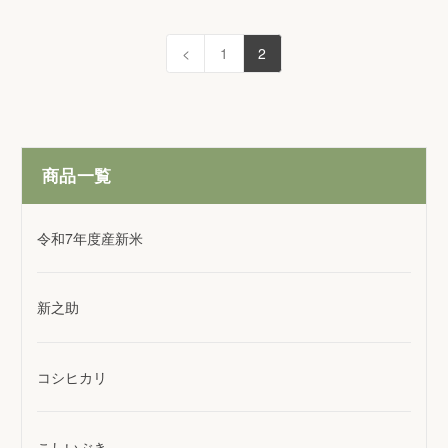
<
1
2
商品一覧
令和7年度産新米
新之助
コシヒカリ
こしいぶき