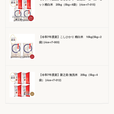
ット精白米 20kg（5kg×4袋） (rice-r7-015)
【令和7年度産】こしひかり 精白米 10kg(5kg×2
袋) (rice-r7-003)
【令和7年度産】新之助 無洗米 20kg（5kg×4
袋） (rice-r7-012)