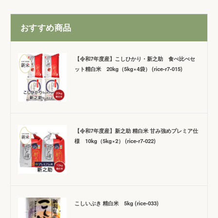
おすすめ商品
【令和7年度産】こしひかり・新之助 食べ比べセ
ット精白米 20kg（5kg×4袋） (rice-r7-015)
【令和7年度産】新之助 精白米 甘み強めプレミア仕
様 10kg（5kg×2） (rice-r7-022)
こしいぶき 精白米 5kg (rice-033)